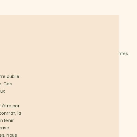
onsultation
Le système nerveux
Questions fréquentes
re publié.
e. Ces
aux
t être par
contrat, la
ontenir
rise.
es, nous