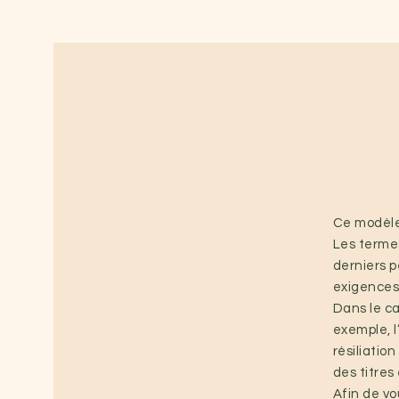
Anne-Sophie C
Thérapie Manuell
Ce modèle 
Les termes
derniers p
exigences 
Dans le ca
exemple, l’
résiliatio
des titres
Afin de vo