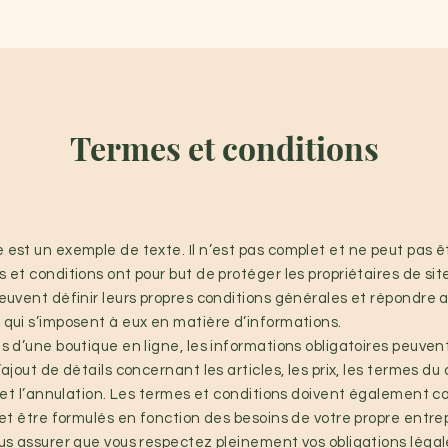
HAUVELON
e Posturale
Termes et conditions
ACCUEIL
La Thérapie Manuelle Posturale
Motifs de c
est un exemple de texte. Il n’est pas complet et ne peut pas êt
 et conditions ont pour but de protéger les propriétaires de sit
euvent définir leurs propres conditions générales et répondre 
qui s’imposent à eux en matière d’informations.
s d’une boutique en ligne, les informations obligatoires peuven
ajout de détails concernant les articles, les prix, les termes du 
n et l’annulation. Les termes et conditions doivent également c
 et être formulés en fonction des besoins de votre propre entrep
us assurer que vous respectez pleinement vos obligations légal